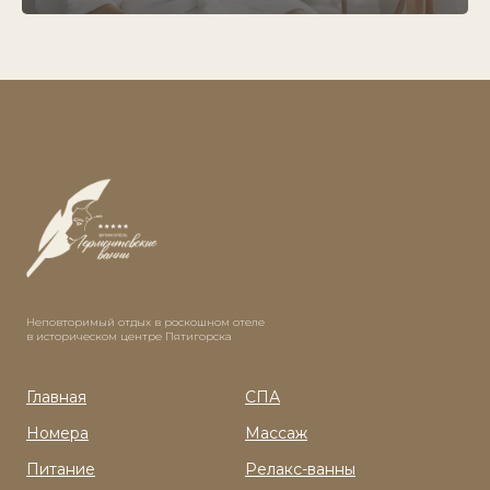
Неповторимый отдых в роскошном отеле
в историческом центре Пятигорска
Главная
СПА
Номера
Массаж
Питание
Релакс-ванны