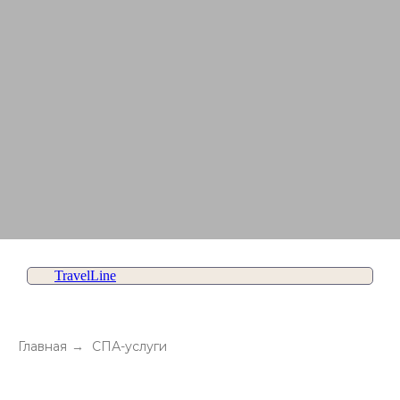
TravelLine
Главная
→
СПА-услуги